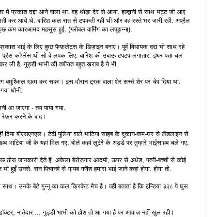
र में प्रकाश दद्दा आने वाला था. वह थोड़ा देर से आया. हल्द्वानी से साथ भट्ट जी आए
 प्रभाती कर आये थे. बारिश कल रात से टपकती रही थी और वह रस्ते भर जारी रही. अप्रैल
ुछ कम कारआमद महसूस हुई. (ग्लोबल वार्मिंग का लपूझन्ना).
रकाश भाई के लिए कुछ पैम्फ़लेट्स के डिज़ाइन बनाए। पूर्व विधायक दद्दा भी साथ रहे
की प्रैस कॉंफ़्रेंस थी सो वे लपक लिए. बारिश की उबाऊ टपटप लगातार. इधर पता चल
 कर ली है. गुड्डी भाभी की तबीयत बहुत ख़राब है ये भी.
ग बमुश्किल खत्म कर सका। इस दौरान ट्रक वाला शेर सस्ते शेर पर चेप दिया था.
 गया धौनी.
वानी आ जाएगा - तय पाया गया.
 से रेफ़र करने के बाद।
 दिया बीएसएनएल। टेढ़ी पुलिया वाले भाटिया साहब के दुकान-कम-घर से लैंडलाइन से
हब भाटिया जी के यहां मिल गए. बोले कहां लुटेरे के अड्डे पर तुम्हारे भाईसाहब चले गए.
ें कुछ ठोस जानकारी देते हैं: अकेला बेरोजगार आदमी, ऊपर से अधेड़, पत्नी-बच्चों से कोई
 भी हुईं उनसे. सन पिचानवे से गा़यब गणॆश हमारा भाई जाने कहां होगा. होगा तो.
 के साथ। उनके बेटे गुन्नू का कल क्रिकेट मैच है। वही बताता है कि इन्डिया ३२८ पे घुस
ॉक्टर, नातेदार ... गुड्डी भाभी को होश तो आ गया है पर आवाज़ नहीं खुल रही।