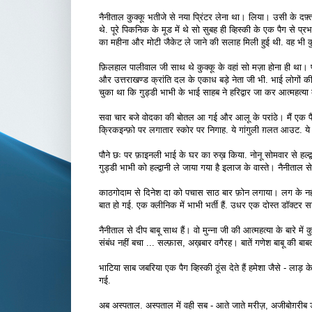
नैनीताल कुक्कू भतीजे से नया प्रिंटर लेना था। लिया। उसी के दफ़्त
थे. पूरे पिकनिक के मूड में थे सो सुबह ही व्हिस्की के एक पैग से
का महीना और मोटी जैकेट ले जाने की सलाह मिली हुई थी. वह भी क
फ़िलहाल पालीवाल जी साथ थे कुक्कू के वहां सो मज़ा होना ही था। प्
और उत्तराखण्ड क्रांति दल के एकाध बड़े नेता जी भी. भाई लोगों 
चुका था कि गुड्डी भाभी के भाई साहब ने हरिद्वार जा कर आत्महत्या
सवा चार बजे वोदका की बोतल आ गई और आलू के परांठे। मैं एक पै
क्रिकइन्फ़ो पर लगातार स्कोर पर निगाह. ये गांगुली ग़लत आउट. ये
पौने छः पर फ़ाइनली भाई के घर का रुख़ किया. नोनू सोमवार से हल्द्
गुड्डी भाभी को हल्द्वानी ले जाया गया है इलाज के वास्ते। नैनीताल
काठगोदाम से दिनेश दा को पचास साठ बार फ़ोन लगाया। लग के नहीं
बात हो गई. एक क्लीनिक में भाभी भर्ती हैं. उधर एक दोस्त डॉक्टर सा
नैनीताल से दीप बाबू साथ हैं। वो मुन्ना जी की आत्महत्या के बारे म
संबंध नहीं बचा ... सल्फ़ास, अख़बार वगैरह। बातें गणेश बाबू की बाबत
भाटिया साब जबरिया एक पैग व्हिस्की ठूंस देते हैं हमेशा जैसे - लाड़
गई.
अब अस्पताल. अस्पताल में वही सब - आते जाते मरीज़, अजीबोग़रीब ड