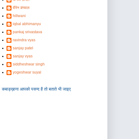
वीरेन डंगवाल
hillwani
iqbal abhimanyu
pankaj srivastava
ravindra vyas
sanjay patel
sanjay vyas
siddheshwar singh
yogeshwar suyal
कबाड़ख़ाना आपको पसन्द है तो बताते भी जाइए