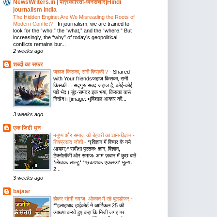
NewsWriters.in | पत्रकारिता-जनसंचार|Hindi
journalism india
The Hidden Engine: Are We Misreading the Roots of
Modern Conflict?
-
In journalism, we are trained to
look for the “who,” the “what,” and the “where.” But
increasingly, the “why” of today’s geopolitical
conflicts remains bur...
2 weeks ago
शब्दों का सफर
जहाज़ किसका, रानी किसकी ?
-
Shared
with Your friendsजहाज़ किसका, रानी
किसकी ... सद्गुरु सबद जहाज है, कोई-कोई
पावे भेद। बूंद-समंदर इक भया, किसका करूं
निखेद॥ [image: ▪️]विशाल आकार की...
3 weeks ago
एक ज़िद्दी धुन
मनुष्य और समाज की बेहतरी का ज्ञान-विज्ञान -
शिवप्रसाद जोशी
-
*(विज्ञान में विचार के नये
आयाम)* समीक्षा पुस्तकः ज्ञान, विज्ञान,
टेक्नोलॉजी और समाजः आम ज़बान में कुछ बातें
*लेखकः लाल्टू* *प्रकाशकः एकलव्य* मूल्यः
2...
3 weeks ago
bajaar
होकर रहेगी नमाज, औकात में रहे बुलडोजर
-
*"इलाहाबाद हाईकोर्ट ने आर्टिकल 25 की
व्याख्या करते हुए कहा कि निजी जगह पर