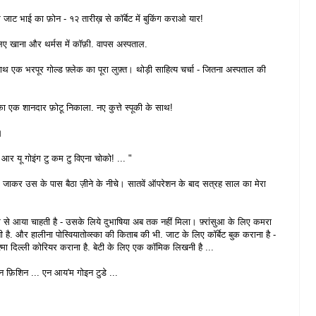
े जाट भाई का फ़ोन - १२ तारीख़ से कॉर्बेट में बुकिंग कराओ यार!
 लिए खाना और थर्मस
में कॉफ़ी.
वापस अस्पताल.
 एक भरपूर गोल्ड फ़्लेक का पूरा लुफ़्त। थोड़ी साहित्य चर्चा - जितना अस्पताल की
का एक शानदार फ़ोटू निकाला. नए कुत्ते स्पूकी के साथ!
।
आर यू गोइंग टु कम टु विएना चोको! ... "
 जाकर उस के पास बैठा ज़ीने के नीचे। सातवें ऑपरेशन के बाद सत्रह साल का मेरा
ंस से आया चाहती है - उसके लिये दुभाषिया अब तक नहीं मिला। फ़्रांसुआ के लिए कमरा
 है. और हालीना पोस्वियातोव्स्का की किताब की भी. जाट के लिए कॉर्बेट बुक कराना है -
चश्मा दिल्ली कोरियर कराना है. बेटी के लिए एक कॉमिक लिखनी है ...
 फ़िशिन ... एन आय'म गोइन टुडे ...