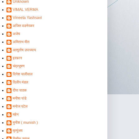
Unknown
VIMAL VERMA
Vineeta Yashsavi
अजित वडनेरकर
अजेय
अमिताभ मीत
आशुतोष उपाध्याय
इरफ़ान
चंद्रभूषण
दिनेश पालीवाल
दिलीप मंडल
दीपा पाठक
मनीषा पांडे
मनोज पटेल
महेन
मुनीश ( munish )
मृत्युंजय
विनीत उत्पल