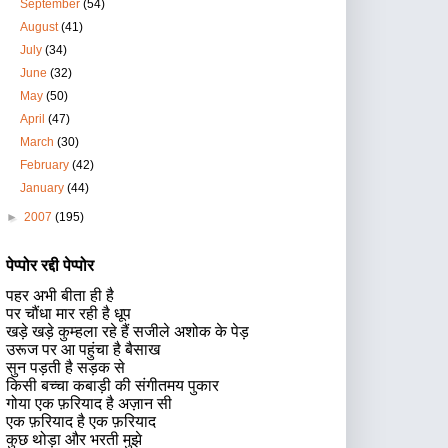
September
(54)
August
(41)
July
(34)
June
(32)
May
(50)
April
(47)
March
(30)
February
(42)
January
(44)
►
2007
(195)
पेप्पोर रद्दी पेप्पोर
पहर अभी बीता ही है
पर चौंधा मार रही है धूप
खड़े खड़े कुम्हला रहे हैं सजीले अशोक के पेड़
उरूज पर आ पहुंचा है बैसाख
सुन पड़ती है सड़क से
किसी बच्चा कबाड़ी की संगीतमय पुकार
गोया एक फ़रियाद है अज़ान सी
एक फ़रियाद है एक फ़रियाद
कुछ थोड़ा और भरती मुझे