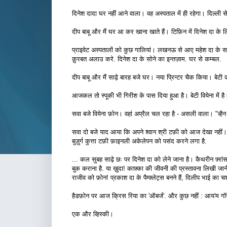
दिनेश दादा घर नहीं आने वाला। वह अस्पताल में ही रहेगा। दिल्ली स
दीप बाबू और मैं घर आ कर खाना खाते हैं। टिफ़िन में दिनेश दा के
प्राइवेट अस्पतालों को कुछ गालियां। लखनऊ से आए महेश दा के साथ
क़ुरबत अलाउ करे. दिनेश दा के सोने का इन्तज़ाम. घर से कम्बल.
दीप बाबू और मैं साढ़े बारह बजे घर। नया प्रिन्टर चैक किया। बेटी 
आजकल तो स्पूकी भी गिरीश के पास दिया हुआ है। बेटी वियेना में है
सवा बजे वियेना फ़ोन। वहां अप्रैल चल रहा है - असली वाला। "व्हैन 
सवा दो बजे याद आया कि अपने श्वान श्री टफ़ी को आज देखा नहीं।
बुज़ुर्ग कुत्ता टफ़ी फ़ाइनली अकेलेपन को पसंद करने लगा है.
... कल सुबह साढ़े छः पर दिनेश दा को लेने जाना है। कैथरीन फ़्रा
बुक कराना है. या ख़ुदा! काफ़्का की जीवनी की प्रस्तावना लिखी जानी
राजीव को फ़ोन! प्रकाश दा के पैम्फ़्लेट्स बनने हैं, दिलीप भाई का 
हैडफ़ोन पर आज क्रिस रिया का 'ऑबर्ज'. और कुछ नहीं : आय'म गॉन
एक और व्हिस्की।