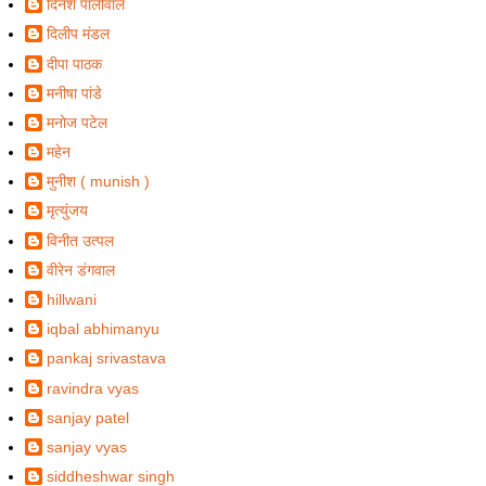
दिनेश पालीवाल
दिलीप मंडल
दीपा पाठक
मनीषा पांडे
मनोज पटेल
महेन
मुनीश ( munish )
मृत्युंजय
विनीत उत्पल
वीरेन डंगवाल
hillwani
iqbal abhimanyu
pankaj srivastava
ravindra vyas
sanjay patel
sanjay vyas
siddheshwar singh