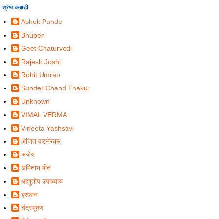
श्रेष्ठ कबाड़ी
Ashok Pande
Bhupen
Geet Chaturvedi
Rajesh Joshi
Rohit Umrao
Sunder Chand Thakur
Unknown
VIMAL VERMA
Vineeta Yashsavi
अजित वडनेरकर
अजेय
अमिताभ मीत
आशुतोष उपाध्याय
इरफ़ान
चंद्रभूषण