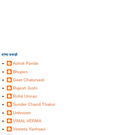
श्रेष्ठ कबाड़ी
Ashok Pande
Bhupen
Geet Chaturvedi
Rajesh Joshi
Rohit Umrao
Sunder Chand Thakur
Unknown
VIMAL VERMA
Vineeta Yashsavi