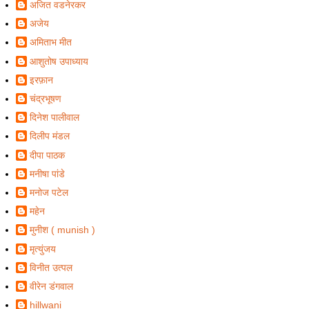
अजित वडनेरकर
अजेय
अमिताभ मीत
आशुतोष उपाध्याय
इरफ़ान
चंद्रभूषण
दिनेश पालीवाल
दिलीप मंडल
दीपा पाठक
मनीषा पांडे
मनोज पटेल
महेन
मुनीश ( munish )
मृत्युंजय
विनीत उत्पल
वीरेन डंगवाल
hillwani